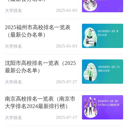
182
青岛农业大学
3★
区域一流大学
2025-01-03
大学排名
201
青岛理工大学
3★
区域—流大学
据榜单显示，一共有7所公办本科高校上榜！
2025福州市高校排名一览表
其中，中国海洋大学综合实力最强、办学水平
（最新公办名单）
最高、最具核心竞争力，全国排名第45名，
2025-01-03
大学排名
勇夺青岛市大学排名榜首。下面我们就来看看
排行榜中位列前面那些高校，各有什么特色。
沈阳市高校排名一览表（2025
最新公办名单）
中国海洋大学夺冠
2025-07-27
大学排名
中国海洋大学位于山东省青岛市，学校是教育
部直属重点综合性大学，是国家“985工
南京高校排名一览表（南京市
程”和“211工程”重点建设高校之一，入选国
大学排名2024最新排行榜）
家“世界一流大学建设高校”（A类）。为北极
2025-07-17
大学排名
大学联盟、IAMRI联盟、海洋大学联盟成员