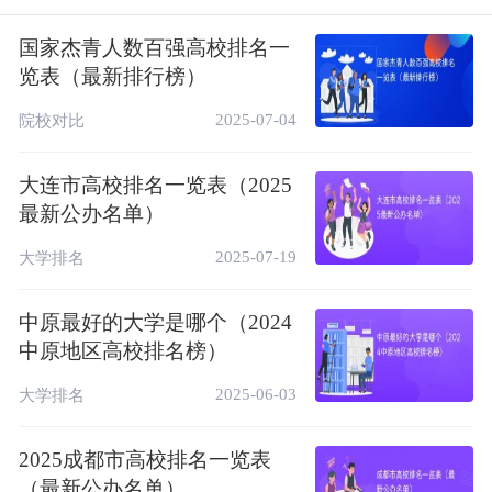
名，看一看你的学校排名多少？
国家杰青人数百强高校排名一
青岛市高校排名一览表（最新公办名单）
览表（最新排行榜）
2025-07-04
院校对比
全国排
星
学校名称
办学层次
名
级
大连市高校排名一览表（2025
世界高水平大
45
中国海洋大学
6★
最新公办名单）
学
2025-07-19
大学排名
中国石油大学(华
79
5★
中国一流大学
东)
中原最好的大学是哪个（2024
中国高水平大
124
山东科技大学
4★
中原地区高校排名榜）
学
中国高水平大
2025-06-03
大学排名
135
青岛大学
4★
学
2025成都市高校排名一览表
152
青岛科技大学
3★
区域一流大学
（最新公办名单）