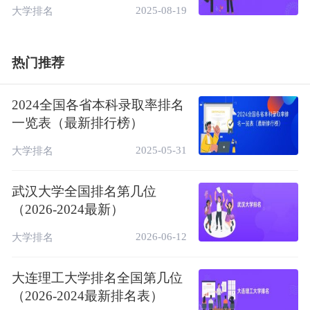
2025-08-19
大学排名
合性大学之一。1988年更名为青岛海洋大
学。2002年更名为中国海洋大学。
★ 国家级特色专业：航道与海岸工程、会计
热门推荐
学、水产养殖、海洋技术、生物科学类、港口
航道与海岸工程、海洋科学、药学、法学、食
2024全国各省本科录取率排名
一览表（最新排行榜）
品科学、工程、化学。
★ 山东省高等学校特色专业：船舶与海洋工
2025-05-31
大学排名
程、 经济学、光电信息科学与工程、数学与
武汉大学全国排名第几位
应用数学、大气科学、计算机科学与技术、渔
（2026-2024最新）
业科学与技术、勘查技术与工程。
2026-06-12
大学排名
★ 第二轮双一流建设学科：海洋科学、水产
山东科技大学排第三
大连理工大学排名全国第几位
（2026-2024最新排名表）