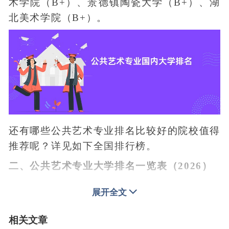
术学院（B+）、景德镇陶瓷大学（B+）、湖
北美术学院（B+）。
还有哪些公共艺术专业排名比较好的院校值得
推荐呢？详见如下全国排行榜。
二、公共艺术专业大学排名一览表（2026）
在最新的公共艺术专业大学排名榜中，共分四
展开全文
个档次，一共有38所学校上榜。
相关文章
全国排
专业名
评
院校名称
地区