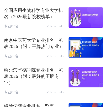
名
称
级
全国应用生物科学专业大学排
公共艺
1
江南大学
无锡
A+
名（2026最新院校榜单）
术
2026-06-13
公共艺
专业排名
2
中央美术学院
北京
A+
术
南京中医药大学专业排名一览
公共艺
3
华东师范大学
上海
A
表2026（附：王牌热门专业）
术
公共艺
2026-06-12
专业排名
4
中国美术学院
杭州
A
术
哈尔滨华德学院专业排名一览
公共艺
5
北京服装学院
北京
A
术
表2026（附：最好的王牌专
业）
公共艺
6
杭州师范大学
杭州
A
术
2026-06-12
专业排名
公共艺
7
南京艺术学院
南京
A
术
铜陵学院专业排名一览表