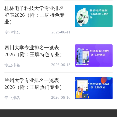
公共艺
37
华北理工大学
唐山
B
术
桂林电子科技大学专业排名一
览表2026（附：王牌特色专
公共艺
38
牡丹江师范学院
牡丹江
B
业）
术
2026-06-11
专业排名
由于篇幅有限，以上推荐的都是在公共艺术专
业领域实力较强好就业的大学！具体开设公共
四川大学专业排名一览表
艺术专业学校有哪些？完整的院校名单以及具
2026（附：王牌特色专业）
体排名情况，详见：
赶考猫AI高考志愿助手
2026-06-13
专业排名
兰州大学专业排名一览表
2026（附：王牌热门专业）
2026-06-10
专业排名