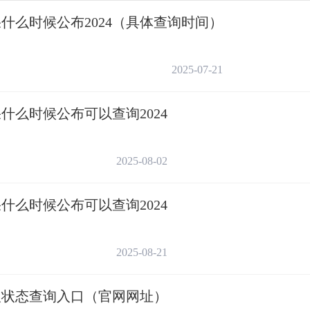
大家耐心等待！一般来说，相应批次录取时段
什么时候公布2024（具体查询时间）
录取结果啦。
录取时间安排
2025-07-21
时间
什么时候公布可以查询2024
日 军检、政审。
2025-08-02
基计划、西湖大学录取。
什么时候公布可以查询2024
单招高校录取。
2025-08-21
平大学三位一体招生录取。
录取状态查询入口（官网网址）
察学院投档录取。