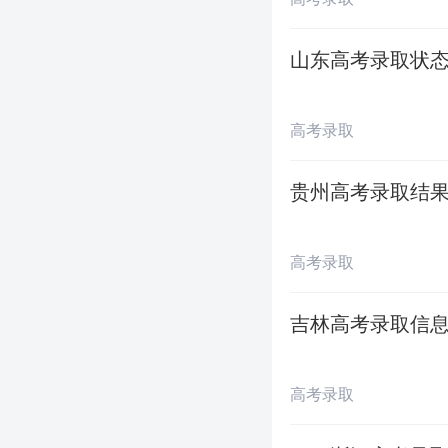
◇
退档录检结束 
山东高考录取状态
◇
第四志愿投档 
◇
退档录检结束 
高考录取
◇
第五志愿投档 
贵州高考录取结果
◇
退档录检结束 
高考录取
军校征求志愿 7
吉林高考录取信息
◇
军校征求志愿
高考录取
◇
军校征求志愿