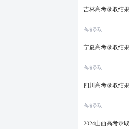
日录取情况，请
吉林高考录取结果
陆续查询本人的
2024浙江高考
高考录取
一、普通类录取
宁夏高考录取结果
7月1日—7月9
高考录取
7月5日前 强
四川高考录取结果
7月7日前 香港
高考录取
7月8日 高水
2024山西高考
7月9日 浙江警