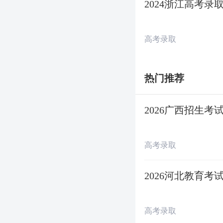
2024浙江高考
◇
高校专项计划
高考录取
◇
高校专项计划
◇
高水平运动队
热门推荐
◇
地方专项计划
2026广西招生
第二段:
高考录取
◇
第一志愿投档 
2026河北教育
◇
退档录检结束 
高考录取