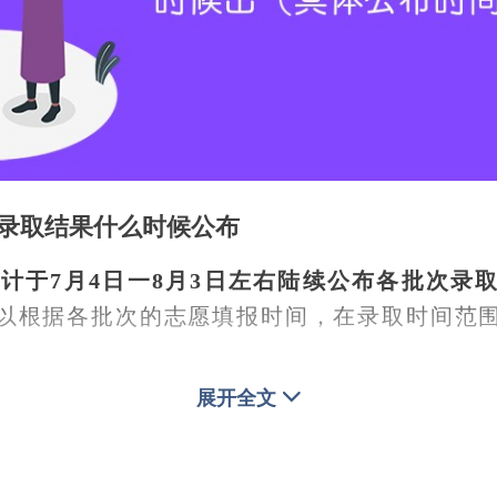
考录取结果什么时候公布
考预计于7月4日一8月3日左右陆续公布各批次录
以根据各批次的志愿填报时间，在录取时间范
在相应批次平行志愿正式投档后，即进行预录
展开全文
后将提交预录取结果，经省考试院审核后，考
时段内，各招生院校的进度会稍有不同，省考