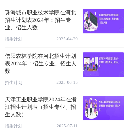
11人。
珠海城市职业技术学院在河北
2、历史类：
智能医疗装备技术（计划数2
招生计划表2024年：招生专
人）、护理（计划数2人）等一共2个专业，
业、招生人数
共计划招收4人。
2025-04-29
招生计划
具体招生计划如下，或者查询
赶考猫AI高考
志愿助手
。
信阳农林学院在河北招生计划
表2024年：招生专业、招生人
二、2024邢台医学高等专科学校在安徽招生计
数
划表（最新）
2025-06-15
招生计划
以下招生计划表包含：招生专业、招生人数、
选科要求等，实际录取人数以及录取分数线，
天津工业职业学院2024年在浙
请以邢台医学高等专科学校官网发布的最终招
江招生计划表（招生专业、招
生情况为准！
生人数）
招
计
2025-07-11
招生计划