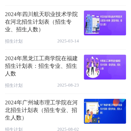
生
科
批
划
选
招生专业
省
目
次
人
科
2024年四川航天职业技术学院
份
数
在河北招生计划表（招生专
智能医疗装备技术(无色盲、
业、招生人数）
物
专
色弱，能准确识别红、绿、
安
不
3
理
科
蓝、紫各种颜色中任何一种
2025-03-14
招生计划
徽
限
类
批
颜色的导线、按键、信号
灯、几何图形)
2024年黑龙江工商学院在福建
护理(无色盲、色弱，能准确
招生计划表：招生专业、招生
物
专
安
识别红、绿、蓝、紫各种颜
不
人数
理
科
3
徽
色中任何一种颜色的导线、
限
类
批
按键、信号灯、几何图形)
2025-08-23
招生计划
医学影像技术(无色盲、色
物
专
弱，能准确识别红、绿、
2024年广州城市理工学院在河
安
不
5
理
科
蓝、紫各种颜色中任何一种
北招生计划表（招生专业、招
徽
限
类
批
颜色的导线、按键、信号
生人数）
灯、几何图形)
2025-08-02
招生计划