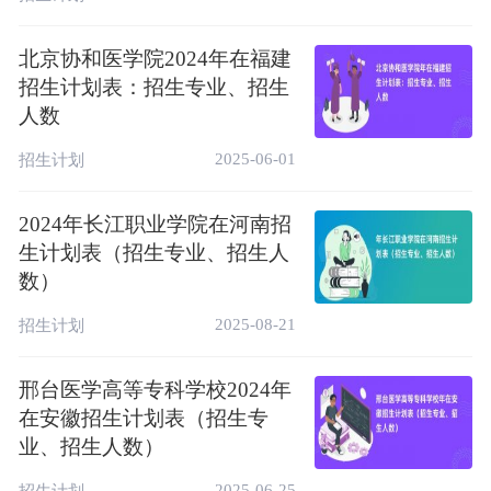
智能医疗装备技术(无色盲、
历
专
色弱，能准确识别红、绿、
安
不
2
北京协和医学院2024年在福建
史
科
蓝、紫各种颜色中任何一种
徽
限
类
批
颜色的导线、按键、信号
招生计划表：招生专业、招生
灯、几何图形)
人数
护理(无色盲、色弱，能准确
2025-06-01
招生计划
历
专
安
识别红、绿、蓝、紫各种颜
不
史
科
2
徽
色中任何一种颜色的导线、
限
类
批
2024年长江职业学院在河南招
按键、信号灯、几何图形)
生计划表（招生专业、招生人
赶考猫AI高考志愿助手：
数）
https://www.gankaomao.com/baokao/
2025-08-21
招生计划
三、邢台医学高等专科学校简介
邢台医学高等专科学校2024年
邢台医学院位于中国河北省邢台市，是邢台市
在安徽招生计划表（招生专
的一所公办学校。
业、招生人数）
2025-06-25
招生计划