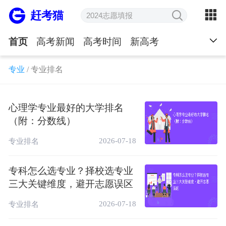
赶考猫
首页
高考新闻
高考时间
新高考
大学排名
院校口碑
几本大学
专业
/
专业排名
985&211大学
双一流大学
公办民办
大学学费
院校地址
专业排名
院校专业
心理学专业最好的大学排名
（附：分数线）
王牌专业
录取分数线
高考分数线
2026-07-18
专业排名
分数线预测
知分上大学
一分一段
专科怎么选专业？择校选专业
志愿填报答疑
招生计划
招生简章
三大关键维度，避开志愿误区
强基计划
高考成绩
高考录取
考生心理
2026-07-18
专业排名
学习方法
高考书籍
高考试卷
满分作文