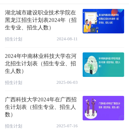
志愿助手
。
湖北城市建设职业技术学院在
二、2024焦作师范高等专科学校在广西招生计
黑龙江招生计划表2024年（招
划表（最新）
生专业、招生人数）
2024-08-11
以下招生计划表包含：招生专业、招生人数、
招生计划
选科要求等，实际录取人数以及录取分数线，
2024年中南林业科技大学在河
请以焦作师范高等专科学校官网发布的最终招
北招生计划表（招生专业、招
生情况为准！
生人数）
招
计
2025-06-03
招生计划
生
科
批
划
招生专业
选科
省
目
次
人
份
数
广西科技大学2024年在广西招
生计划表（招生专业、招生人
物
专
小学数学教育(师范
化学
广
数）
5
理
科
类，在丰收路校区办
+生
西
类
批
学)
物
2025-07-16
招生计划