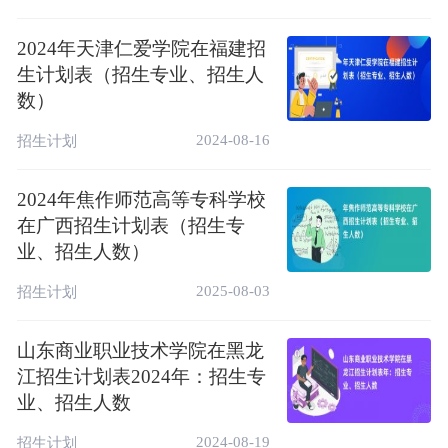
赶考猫AI高考志愿助手：
https://www.gankaomao.com/baokao/
2024年天津仁爱学院在福建招
生计划表（招生专业、招生人
三、焦作师范高等专科学校简介
数）
焦作师范高等专科学校（简称“焦作师专”）是
2024-08-16
招生计划
河南省高水平高等职业学校和高水平专业建设
单位。学校前身为创办于1907年（清光绪三
2024年焦作师范高等专科学校
十三年）的“怀庆府师范学堂”，是河南省最早
在广西招生计划表（招生专
举办教师教育的院校之一，2002年3月经国家
业、招生人数）
教育部批准组建专科学校。建校以来，一代代
2025-08-03
招生计划
师专人坚守教育报国的初心和使命，秉承“厚
德、进学、明辨、笃行”的校训，接续奋斗、
山东商业职业技术学院在黑龙
砥砺前行，为河南省特别是豫西北地区基础教
江招生计划表2024年：招生专
育和经济社会发展作出了积极贡献。
业、招生人数
办学成绩突出，社会声誉持续提升。学校坚持
2024-08-19
招生计划