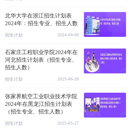
社会主义办学方向，落实立德树人根本任务，
累计为社会培养输送了20余万名毕业生。持
北华大学在浙江招生计划表
2024年：招生专业、招生人数
续深化教育教学改革力度，不断提高内涵建设
水平，学校先后荣获全国科普教育基地、国家
2024-09-08
招生计划
级语言文字规范化示范校等称号，获批河南省
文明单位、河南省文明校园标兵、省“三全育
石家庄工程职业学院2024年在
人”综合改革试点高校、首批普通高等学校心
河北招生计划表（招生专业、
理健康教育示范性单位、省未成年人心理健康
招生人数）
辅导示范基地，被确定为河南省教师教育改革
2025-06-26
招生计划
创新实验区、省小学全科教师（公费师范生）
培养单位、省中小学教师校长研修院建设单位
张家界航空工业职业技术学院
以及省电子商务继续教育示范基地、省跨境电
2024年在黑龙江招生计划表
商人才培养暨企业孵化平台、省第三批1+X证
（招生专业、招生人数）
书制度试点院校。
2025-05-27
招生计划